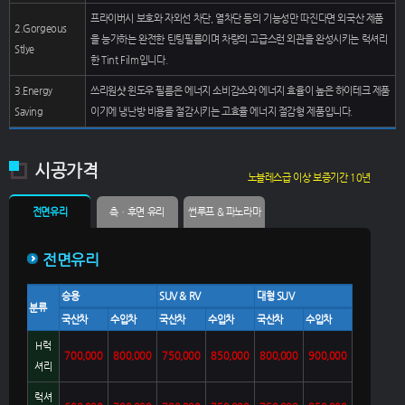
프라이버시 보호와 자외선 차단, 열차단 등의 기능성만 따진다면 외국산 제품
2.Gorgeous
을 능가하는 완전한 틴팅필름이며 차량의 고급스런 외관을 완성시키는 럭셔리
Stlye
한 Tint Film입니다.
3.Energy
쓰리원샷 윈도우 필름은 에너지 소비감소와 에너지 효율이 높은 하이테크 제품
Saving
이기에 냉난방 비용을 절감시키는 고효율 에너지 절감형 제품입니다.
시공가격
노블레스급 이상 보증기간 10년
전면유리
측ㆍ후면 유리
썬루프 & 파노라마
전면유리
승용
SUV & RV
대형 SUV
분류
국산차
수입차
국산차
수입차
국산차
수입차
H럭
700,000
800,000
750,000
850,000
800,000
900,000
셔리
럭셔