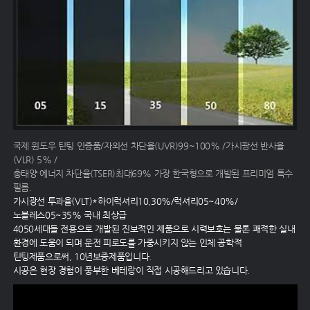
국제 윈도우 틴팅 인증품/자외선 차단율(UVR)99~100% /가시광선 반사율
(VLR) 5% /
총태양 에너지 차단율(TSER)최대69% 가장 한국형으로 개발된 프리미엄 특수
필름.
가시광선 투과율(VLT)*하이럭셔리10,30%/럭셔리05~40%/
노블레스05~35% 국내 최상급
4050세대들 전용으로 개발된 진보적인 제품으로 시력보호는 물론 쾌적한 실내
환경에 도움이 되며 운전 피로도를 가중시키지 않는 인체 공학적
틴팅제품으로써, 10년보증제품입니다.
시공은 현장 경험이 풍부한 베테랑이 직접 시공해드리고 있습니다.