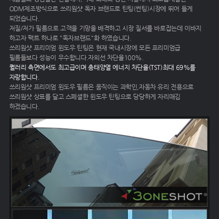
ODM제조방식으로 쓰리원샷 독자 브랜드로 틴팅(썬팅)시장에 뛰어 들게
되었습니다.
저질/저가 필름으로 고객을 기망을 배격하고 시장 질서를 바로잡는데 이바지
하고자 팩트 하나로 "독자브랜드"화 하였습니다.
쓰리원샷 프리미엄 윈도우 틴팅은 현재 국내시장에 모든 프리미엄급
필름들보다 성능이 우수합니다.자외선 차단율100%.
퀄러리 측면에서도 최고급이며 총태양열 에너지 차단율(TST)최대 69%를
자랑합니다.
쓰리원샷 프리미엄 윈도우 필름은 움직이는 과학인,자동차 유리 전용으로
쓰리원샷 상표를 달고 스페셜한 윈도우 틴팅으로 당당하게 자리매김
하겠습니다.