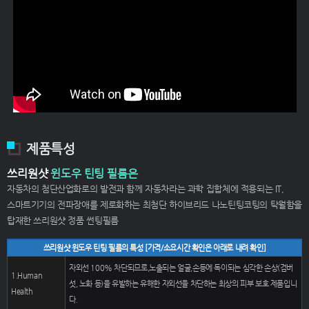
제품특성
쓰리원샷
윈도우 틴팅 필름은
자동차의 첨단산업화로의 발전과 함께 자동차라는 과학 집합체에 적용되는 IT,
스마트기기의 전파장애를 제로화하는 최첨단 하이브리드 나노틴팅코팅의 탁월함을
탑재한 쓰리원샷 정품 썬팅필름
쓰리원샷 윈도우 틴팅 필름의 특성 [가격/소요시간 확인은 아래로 내려 확인]
자외선 100% 차단되므로,노출되는 얼굴,손등에 독이되는 심각한 손상(검버
1.Human
섯, 노화 등)을 유발하는 유해한 자외선을 차단하는 최상의 피부 보호 제품입니
Health
다.