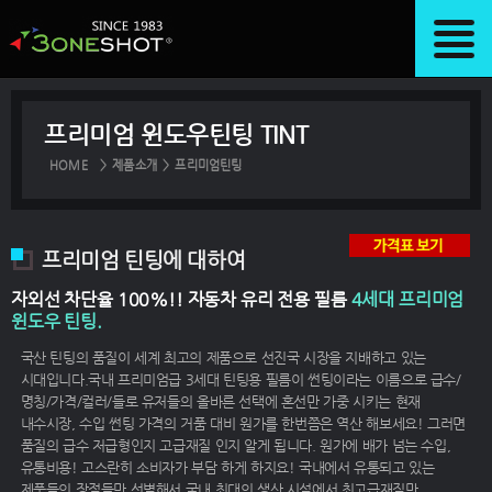
프리미엄 윈도우틴팅 TINT
HOME
>
제품소개
>
프리미엄틴팅
프리미엄 틴팅에 대하여
자외선 차단율 100%!! 자동차 유리 전용 필름
4세대 프리미엄
윈도우 틴팅.
국산 틴팅의 품질이 세계 최고의 제품으로 선진국 시장을 지배하고 있는
시대입니다.국내 프리미엄급 3세대 틴팅용 필름이 썬팅이라는 이름으로 급수/
명칭/가격/컬러/들로 유저들의 올바른 선택에 혼선만 가중 시키는 현재
내수시장, 수입 썬팅 가격의 거품 대비 원가를 한번쯤은 역산 해보세요! 그러면
품질의 급수 저급형인지 고급재질 인지 알게 됩니다. 원가에 배가 넘는 수입,
유통비용! 고스란히 소비자가 부담 하게 하지요! 국내에서 유통되고 있는
제품들의 장점들만 선별해서,국내 최대의 생산 시설에서 최고급재질만