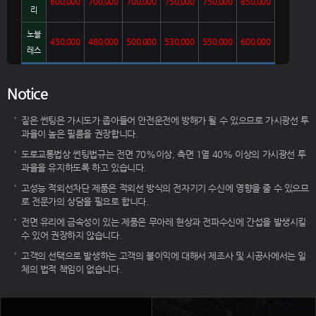
600,000
700,000
700,000
750,000
750,000
850,000
리
※ 필름제거 비용 별도견적
노블
450,000
480,000
500,000
530,000
550,000
600,000
※ 일부 차종은 시공상 작업 난이도에 따라
레스
시공 가격이 추가 적용 될 수 있음
Notice
짙은 썬팅은 가시도가 좁아들어 안전운전에 방해가 될 수 있으므로 가시광선 투
과율이 높은 필름을 권장합니다.
도로교통법상 썬팅법규는 전면 70%이상, 측면 1열 40% 이상의 가시광선 투
과율을 유지하도록 하고 있습니다.
고성능 적외선차단 제품은 적외선 방식의 전자기기 수신에 영향을 줄 수 있으므
로 전문가의 상담을 필요로 합니다.
전면 유리에 금속성이 있는 제품은 무아레 현상과 전파수신에 간섭을 발생시킬
수 있어 권장하지 않습니다.
고객의 선택으로 발생하는 고객의 불이익에 대해서 제조사 및 시공사에서는 일
체의 법적 책임이 없습니다.